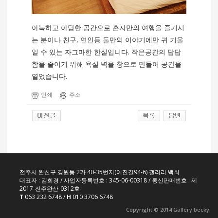
아늑하고 아담한 공간으로 혼자만의 여행을 즐기시
는 분이나 친구, 연인등 둘만의 이야기에만 귀 기울
일 수 있는 자그마한 한실입니다. 작은공간의 답답
함을 줄이기 위해 욕실 벽을 창으로 만들어 공간을
열었습니다.
인쇄
주소
전주시 완산구 경원동 2가 40-35번지(어진길94-6) 갤러리 백희
대표자 : 김희경 / 사업자등록번호 : 345-06-00318 / 통신판매번호 : 제
2017-전주완산-0312호
T
063 232 6748 /
H
010 3706 6748
Copyright © 2014 Gallery becky.