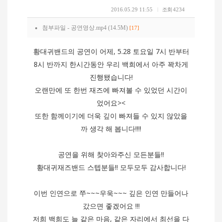
2016.05.29 11:55
조회
4234
첨부파일 -
공연영상.mp4 (14.5M)
[17]
황대귀밴드의 공연이 어제, 5.28 토요일 7시 반부터
8시 반까지 한시간동안 우리 백희에서 아주 꽉차게
진행됐습니다!
오랜만에 또 한번 재즈에 빠져볼 수 있었던 시간이
었어요><
또한 함께이기에 더욱 깊이 빠져들 수 있지 않았을
까 생각 해 봅니다!!!!
공연을 위해 찾아와주신 모든분들!!
황대귀재즈밴드 스텝분들!! 모두모두 감사합니다!
이번 인연으로 쭈~~~우욱~~~ 깊은 인연 만들어나
갔으면 좋겠어요 !!!
저희 백희도 늘 같은 마음, 같은 자리에서 최선을 다