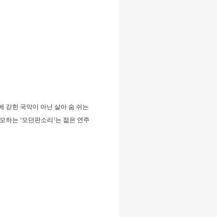
 갇힌 국악이 아닌 살아 숨 쉬는
모하는 ‘모던판소리’는 젊은 연주