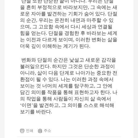
단절 또한 단순한 끝이 아니다
.
우리는 단절
을 흔히 부정적으로 바라보지만
,
그 속에는 새
로운 자아를 발견하는 기회가 숨어 있다
.
단절
의 순간
,
우리는 온전히 내면과 마주할 수 있
으며
,
그 고요함 속에서 다시 세상과 연결될
힘을 얻는다
.
단절을 경험한 후 바라보는 세계
는 이전과 다르게 보이며
,
이러한 변화는 삶을
더욱 깊이 이해하는 계기가 된다
.
변화와 단절의 순간은 낯설고 새로운 감각을
불러일으킨다
.
하지만 그것은 단순한 과정이
아니라
,
삶이 다음 단계로 나아가는 중요한 전
환점이 될 수 있다
.
나는 이러한 과정 속에서
보이는 것 너머의 세계를 탐구하고
,
그 안에
담긴 의미를 작품을 통해 표현하고자 한다
.
나
의 작업을 통해 사람들이 자신의 삶 속에서
‘
이면
’
을 발견하고
,
그 의미를 스스로 해석해
보기를 바란다
.
인쇄
주소