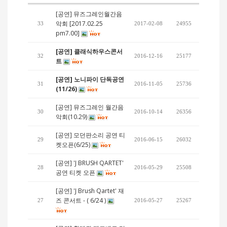
[공연] 뮤즈그레인월간음
악회 [2017.02.25
33
2017-02-08
24955
pm7.00]
[공연] 클래식하우스콘서
32
2016-12-16
25177
트
[공연] 노니파이 단독공연
31
2016-11-05
25736
(11/26)
[공연] 뮤즈그레인 월간음
30
2016-10-14
26356
악회(10.29)
[공연] 모던판소리 공연 티
29
2016-06-15
26032
켓오픈(6/25)
[공연] 'J BRUSH QARTET'
28
2016-05-29
25508
공연 티켓 오픈
[공연] 'J Brush Qartet' 재
즈 콘서트 - ( 6/24 )
27
2016-05-27
25267