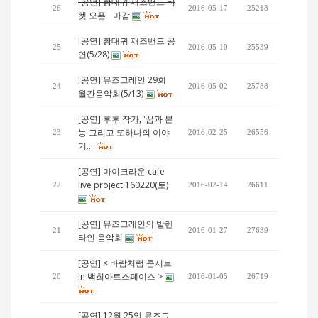
[공연] 황대귀 재즈밴드 티
26
2016-05-17
25218
켓 오픈 - 마감
[공연] 황대귀 재즈밴드 공
25
2016-05-10
25539
연(5/28)
[공연] 뮤즈그레인 29회
24
2016-05-02
25788
월간음악회(5/13)
[공연] 후후 작가, '꿈과 본
능 그리고 또하나의 이야
23
2016-02-25
26556
기…'
[공연] 마이크라운 cafe
live project 160220(토)
22
2016-02-14
26611
[공연] 뮤즈그레인의 발렌
21
2016-01-27
27639
타인 음악회
[공연] < 바람처럼 콘서트
in 백희아트스페이스 >
20
2016-01-05
26719
[공연] 12월 25일 뮤즈그